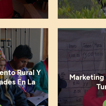
ento Rural Y
Marketing
ades En La
Tu